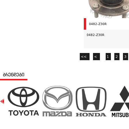
0482-Z30R
0482-Z30R
<<
<
1
2
3
ბრენდები