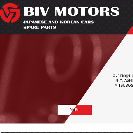
Our range o
NTY, ASHI
MITSUBOSH
Mo
Re