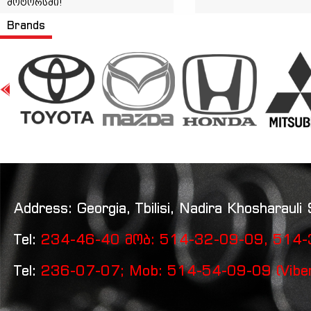
მოტორსში!
Brands
Address: Georgia, Tbilisi, Nadira Khosharauli 
Tel:
234-46-40 მობ: 514-32-09-09, 514-3
Tel:
236-07-07; Mob: 514-54-09-09 (Vibe